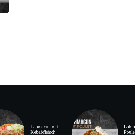
Lahmacun mit
Lahm
Kebabfleisch
Poule