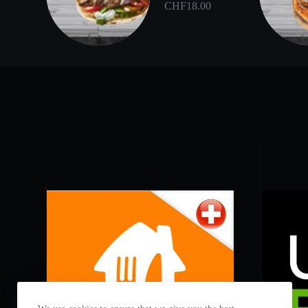
CHF
18.00