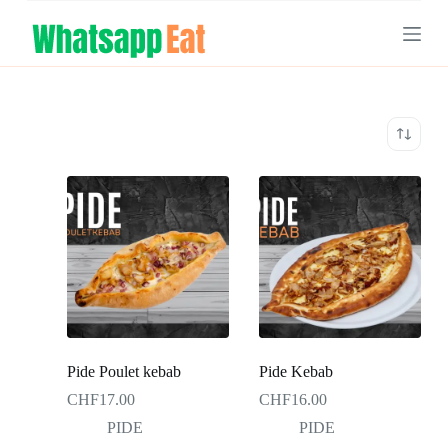
S
k
i
p
t
o
c
o
n
t
e
n
t
Pide Poulet kebab
Pide Kebab
CHF
17.00
CHF
16.00
PIDE
PIDE