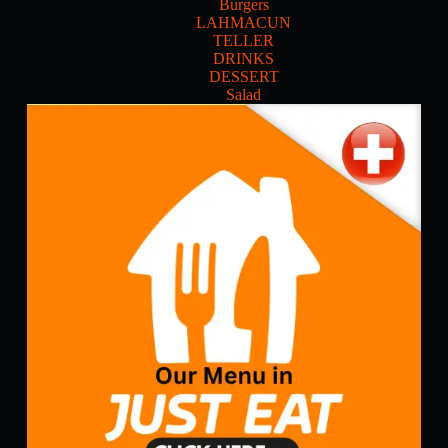
Burgers
LAHMACUN
TELLER
DRINKS
DESSERT
Salad