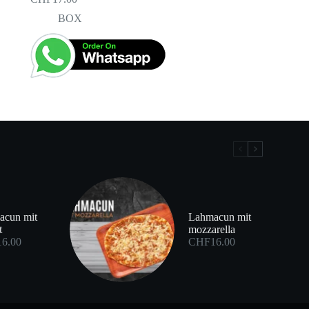
BOX
acun mit
Lahmacun mit
t
mozzarella
16.00
CHF
16.00