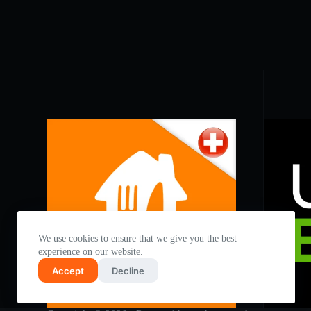
We use cookies to ensure that we give you the best
experience on our website.
Accept
Decline