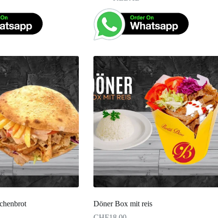
chenbrot
Döner Box mit reis
CHF
18.00