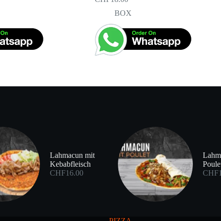
BOX
Lahmacun mit
Lahm
Kebabfleisch
Poule
CHF
16.00
CHF
PIZZA