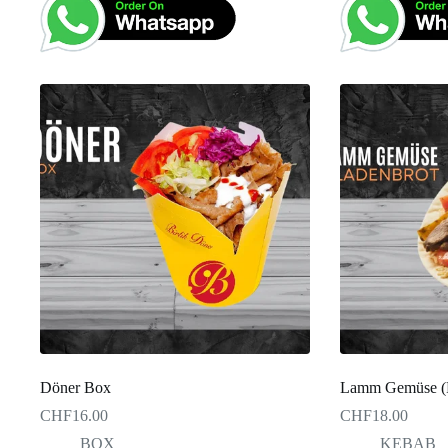
Döner Box
Lamm Gemüse (F
CHF
16.00
CHF
18.00
BOX
KEBAB