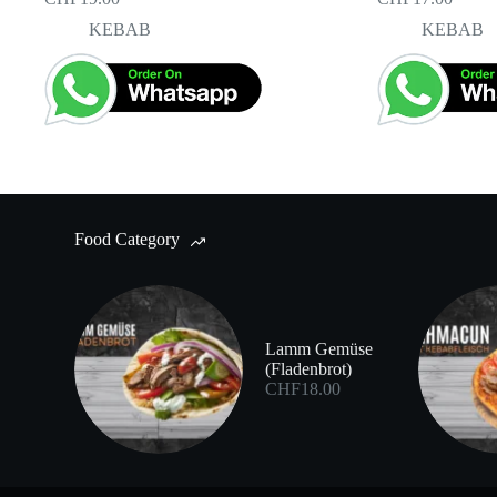
KEBAB
KEBAB
Food Category
Lamm Gemüse
(Fladenbrot)
CHF
18.00