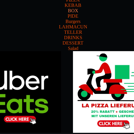
KEBAB
BOX
PIDE
Burgers
LAHMACUN
TELLER
DRINKS
DESSERT
Salad